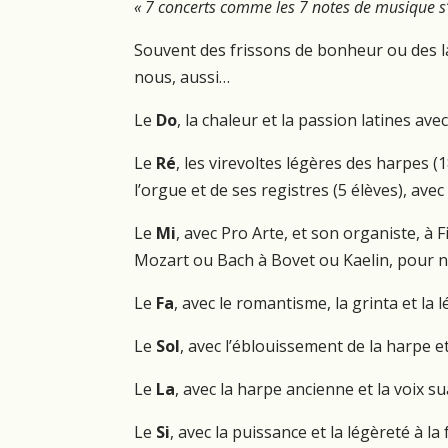
« 7 concerts comme les 7 notes de musique s’é
Souvent des frissons de bonheur ou des la
nous, aussi…
Le
Do
, la chaleur et la passion latines av
Le
Ré
, les virevoltes légères des harpes (1
l’orgue et de ses registres (5 élèves), av
Le
Mi
, avec Pro Arte, et son organiste, à 
Mozart ou Bach à Bovet ou Kaelin, pour no
Le
Fa
, avec le romantisme, la grinta et la
Le
Sol
, avec l’éblouissement de la harpe et
Le
La
, avec la harpe ancienne et la voix 
Le
Si
, avec la puissance et la légèreté à la