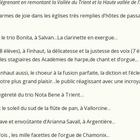
grenant en remontant la Vallée du Trient et la Haute vallée de l’
rmes de joie dans les églises très remplies d’hôtes de pass
ec le trio Bonita, à Salvan…La clarinette en exergue…
8 élèves), à Finhaut, la délicatesse et la justesse des voix (7 é
ec les stagiaires des Académies de harpe,de chant et d’orgue…
Finhaut aussi, le choeur à la fusion parfaite, la diction et l
tre plus grand plaisir…le public réagissant avec une incro
 légèreté du trio Nota Bene à Trient…
 le soleil du sud de la flûte de pan, à Vallorcine…
suave et envoûtante d’Arianna Savall, à Argentière…
 fois , les mille facettes de l’orgue de Chamonix…