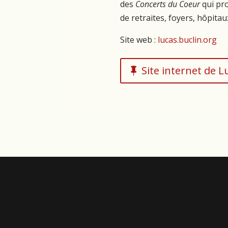
des
Concerts du Coeur
qui pr
de retraites, foyers, hôpitau
Site web :
lucas.buclin.org
Site internet de L