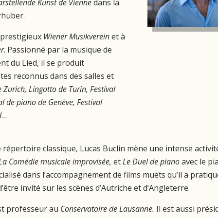
 darstellende Kunst de Vienne
dans la
rhuber.
u prestigieux
Wiener Musikverein
et à
er
. Passionné par la musique de
 du Lied, il se produit
istes reconnus dans des salles et
 Zurich, Lingotto de Turin, Festival
al de piano de Genève, Festival
l
…
e répertoire classique, Lucas Buclin mène une intense activite
La Comédie musicale improvisée,
et
Le Duel de piano
avec le pi
écialisé dans l’accompagnement de films muets qu’il a pratiqu
être invité sur les scènes d’Autriche et d’Angleterre.
st professeur au
Conservatoire de Lausanne.
Il est aussi prés