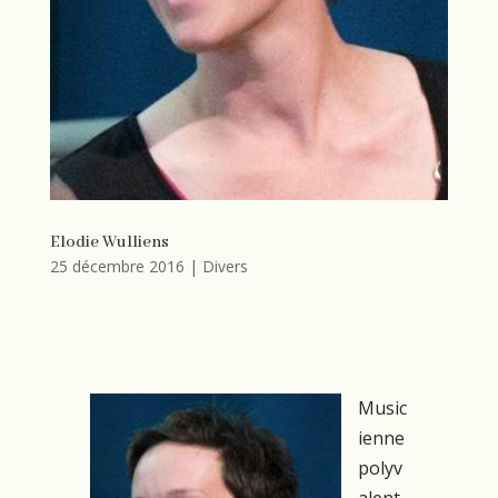
Elodie Wulliens
25 décembre 2016
|
Divers
Music
ienne
polyv
alent